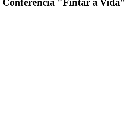
Conferência "Fintar a Vida"
Conferências
DATA
09 de jul. às 18:30 h.
LOCAL
El Corte Inglés Lisboa - Avda. António Augusto de Aguiar, 31,
1069-413 Lisboa - SALA 2 DO ÂMBITO CULTURAL, PISO 6
ORADOR
Gonçalo Amaro e Rui Miguel Tovar
ESGOTADO
As inscrições para o evento terminaram em 09/07/2026
Caso seja do seu interesse...
Propomos-lhe mais eventos que certamente se adequarão ao que
procura.
VER MAIS EVENTOS