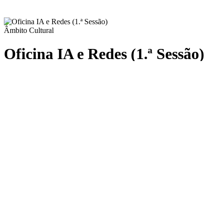
Âmbito Cultural
Oficina IA e Redes (1.ª Sessão)
Oficinas
DATA
15 de jun. às 15:00 h.
LOCAL
El Corte Inglés Lisboa - Avda. António Augusto de Aguiar, 31
ORADOR
Catarina Antunes
ESGOTADO
As inscrições para o evento terminaram em 15/06/2026
Caso seja do seu interesse...