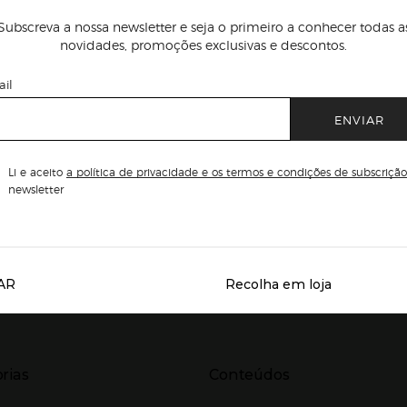
Subscreva a nossa newsletter e seja o primeiro a conhecer todas a
novidades, promoções exclusivas e descontos.
il
ENVIAR
Li e aceito
a política de privacidade e os termos e condições de subscrição
newsletter
AR
Recolha em loja
Servicios destacados
r para expandir
Presiona Enter para expandir
rias
Conteúdos