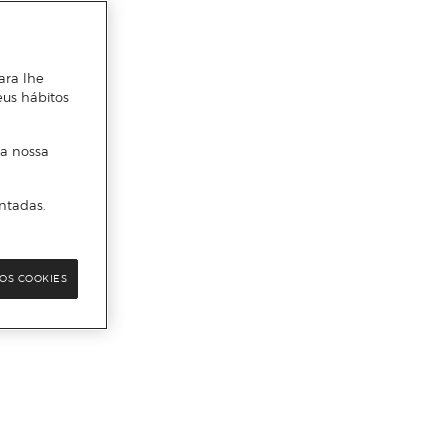
ara lhe
eus hábitos
 a nossa
ntadas.
OS COOKIES