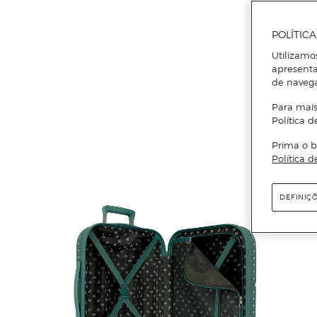
POLÍTIC
Utilizamo
apresenta
de naveg
Para mais
Política d
Prima o b
Política d
DEFINIÇ