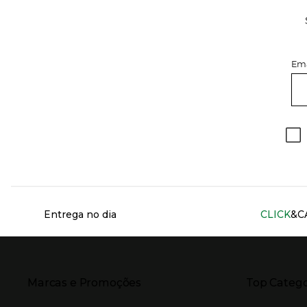
Ema
Información del sitio web y servicios
Entrega no dia
CLICK
&C
Presiona Enter para expandir
Presiona Ente
Marcas e Promoções
Top Catego