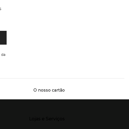
s
da
O nosso cartão
Presiona Enter para expandir
Lojas e Serviços