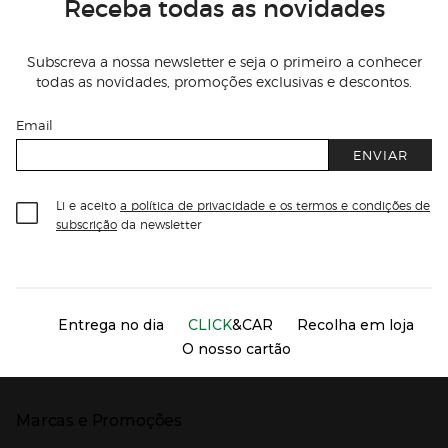
Receba todas as novidades
Subscreva a nossa newsletter e seja o primeiro a conhecer
todas as novidades, promoções exclusivas e descontos.
Email
ENVIAR
Li e aceito
a política de privacidade e os termos e condições de
subscrição
da newsletter
Información del sitio web y servicios
Servicios destacados
Entrega no dia
CLICK
&CAR
Recolha em loja
O nosso cartão
Marcas e Promoções