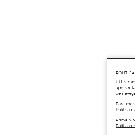
POLÍTIC
Utilizamo
apresenta
de naveg
Para mais
Política d
Prima o b
Política d