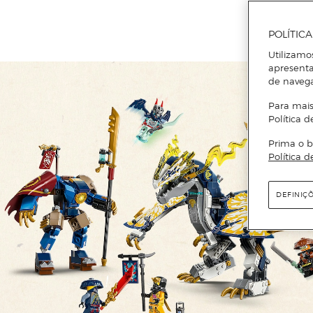
POLÍTIC
Utilizamo
apresenta
de naveg
Para mais
Política d
Prima o b
Política d
DEFINIÇ