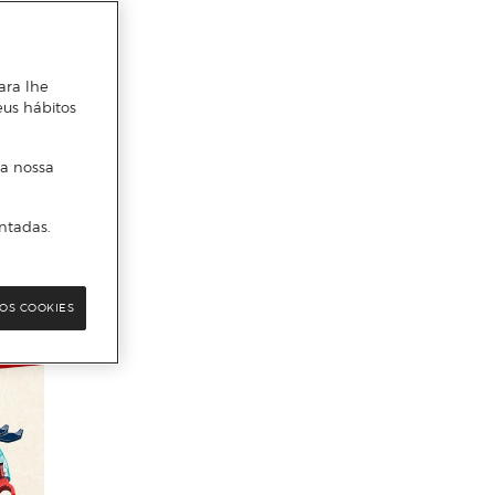
ara lhe
eus hábitos
 a nossa
ntadas.
OS COOKIES