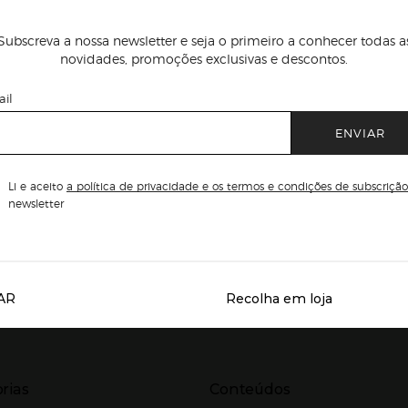
Subscreva a nossa newsletter e seja o primeiro a conhecer todas a
novidades, promoções exclusivas e descontos.
il
ENVIAR
Li e aceito
a política de privacidade e os termos e condições de subscrição
newsletter
AR
Recolha em loja
Servicios destacados
r para expandir
Presiona Enter para expandir
rias
Conteúdos