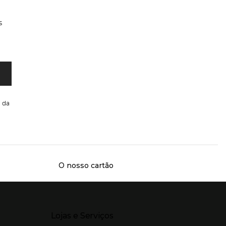
s
da
O nosso cartão
Presiona Enter para expandir
Lojas e Serviços