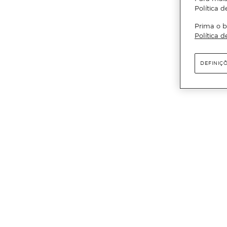
Política d
Prima o b
Política d
DEFINIÇ