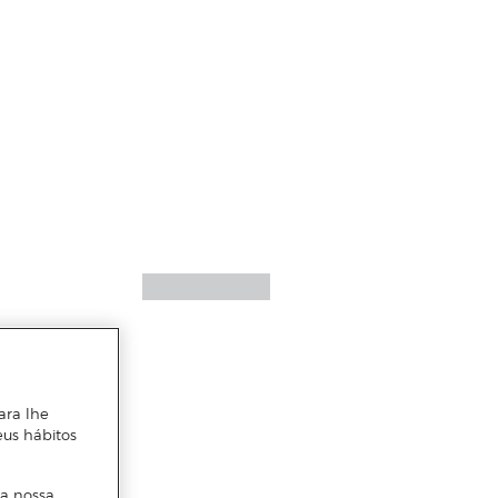
ara lhe
eus hábitos
 a nossa