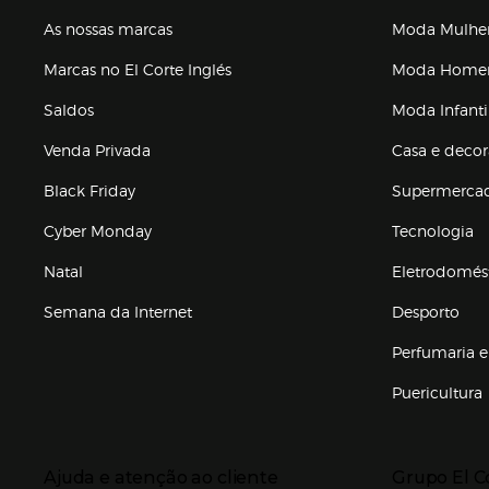
As nossas marcas
Moda Mulhe
Marcas no El Corte Inglés
Moda Hom
Saldos
Moda Infanti
Venda Privada
Casa e deco
Black Friday
Supermerca
Cyber Monday
Tecnologia
Natal
Eletrodomés
Semana da Internet
Desporto
Enlaces de marcas e promoções
Perfumaria e
Puericultura
Enlaces de to
Presiona Enter para expandir
Presiona Ente
Ajuda e atenção ao cliente
Grupo El C