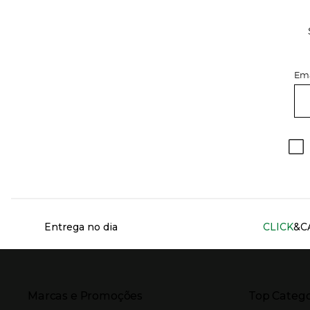
Ema
Información del sitio web y servicios
Entrega no dia
CLICK
&C
Presiona Enter para expandir
Presiona Ente
Marcas e Promoções
Top Catego