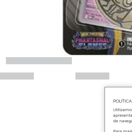
POLÍTIC
Utilizamo
apresenta
de naveg
Para mais