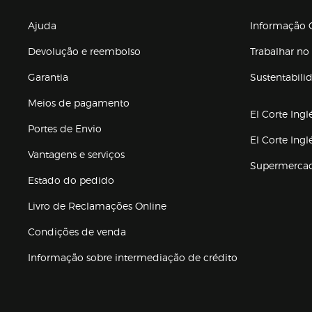
Enlaces de gr
Ajuda
Informação C
Devolução e reembolso
Trabalhar no 
Garantia
Sustentabili
(abre en nuev
Meios de pagamento
El Corte Ingl
Portes de Envio
El Corte Ing
Vantagens e serviços
Supermerca
Estado do pedido
Livro de Reclamações Online
Condições de venda
(abre en nueva 
Informação sobre intermediação de crédito
Enlaces de ajuda e atenção ao cliente