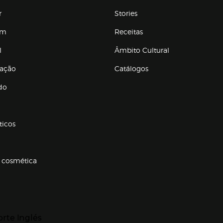
r
Stories
em
Receitas
l
Âmbito Cultural
ração
Catálogos
Enlaces de conteúdos
do
ticos
 cosmética
p categorias
r para expandir
orte Inglés