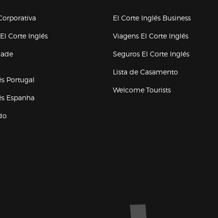
upo el corte inglés
orporativa
El Corte Inglés Business
(abre en nueva ventana)
(abre en
El Corte Inglés
Viagens El Corte Inglés
(abre en
dade
Seguros El Corte Inglés
a ventana)
Lista de Casamento
és Portugal
Welcome Tourists
(abre en nueva ventana)
lés Espanha
do
ventana)
Marca El Corte Inglés