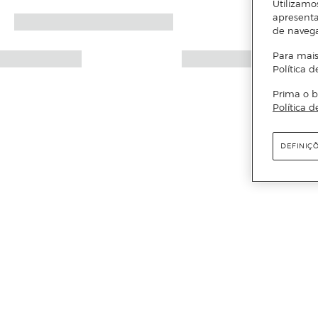
Utilizamo
apresenta
de naveg
Para mais
Política d
Prima o b
Política d
DEFINIÇ