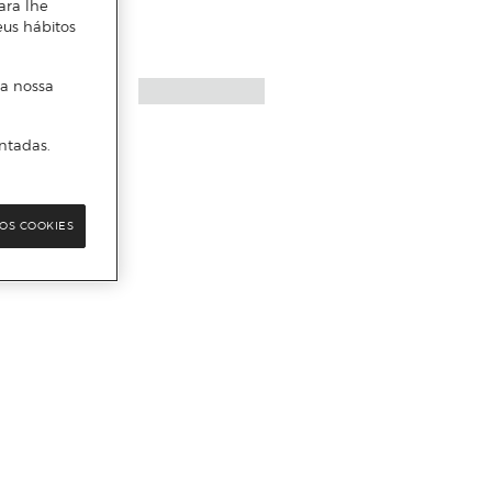
ara lhe
eus hábitos
 a nossa
ntadas.
OS COOKIES