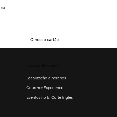
da
O nosso cartão
Presiona Enter para expandir
Lojas e Serviços
Localização e horários
Gourmet Experience
Eventos no El Corte Inglés
Enlaces de lojas e serviços