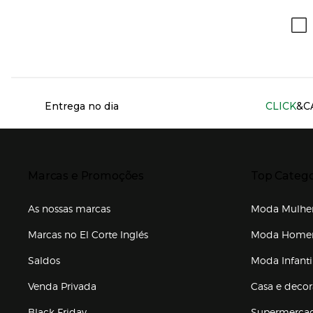
Información del sitio web y servicios
Entrega no dia
CLICK
&C
Presiona Enter para expandir
Presiona Ente
Marcas e Promoções
Top Catego
As nossas marcas
Moda Mulhe
Marcas no El Corte Inglés
Moda Hom
Saldos
Moda Infanti
Venda Privada
Casa e deco
Black Friday
Supermerca