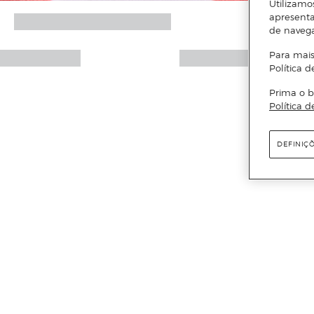
Utilizamo
apresenta
de naveg
Para mais
Política d
Prima o b
Política d
DEFINIÇ