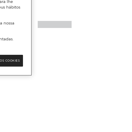
ara lhe
eus hábitos
 a nossa
ntadas.
OS COOKIES