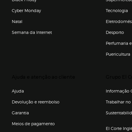
Cyber Monday
Tecnologia
Natal
Eletrodomés
Semana da Internet
Desporto
Enlaces de marcas e promoções
Perfumaria e
Puericultura
Enlaces de to
Presiona Enter para expandir
Presiona Ente
Ajuda e atenção ao cliente
Grupo El C
Enlaces de gr
Ajuda
Informação C
Devolução e reembolso
Trabalhar no 
Garantia
Sustentabili
(abre en nuev
Meios de pagamento
El Corte Ingl