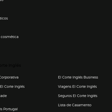
ticos
 cosmética
p categorias
r para expandir
orte Inglés
upo el corte inglés
orporativa
El Corte Inglés Business
(abre en nueva ventana)
(abre en
El Corte Inglés
Viagens El Corte Inglés
(abre en
dade
Seguros El Corte Inglés
a ventana)
Lista de Casamento
és Portugal