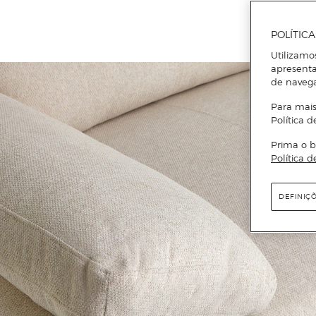
POLÍTIC
Utilizamo
apresenta
de naveg
Para mais
Política d
Prima o b
Política d
DEFINIÇ