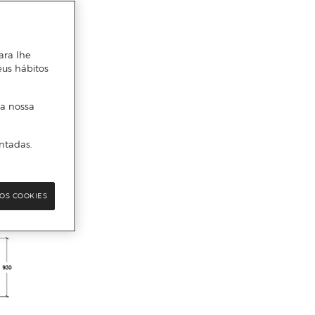
ara lhe
eus hábitos
 a nossa
ntadas.
OS COOKIES