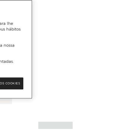
ara lhe
eus hábitos
 a nossa
ntadas.
OS COOKIES