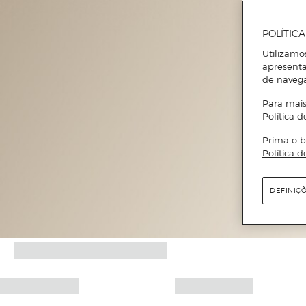
POLÍTIC
Utilizamo
apresenta
de naveg
Para mais
Política d
Prima o b
Política d
DEFINIÇ