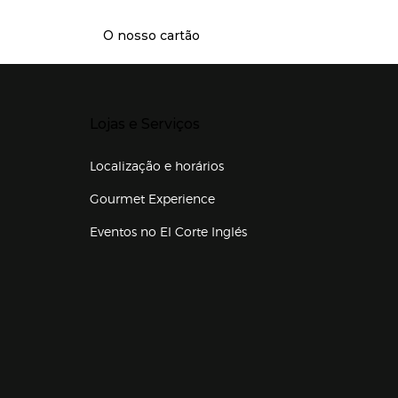
O nosso cartão
Presiona Enter para expandir
Lojas e Serviços
Localização e horários
Gourmet Experience
Eventos no El Corte Inglés
Enlaces de lojas e serviços