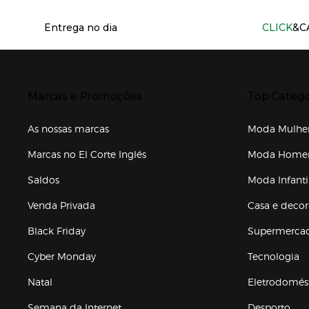
Información del sitio web y servicios
Entrega no dia
CLICK
&C
Presiona Enter para expandir
Presiona Ente
Marcas e Promoções
Top Catego
As nossas marcas
Moda Mulhe
Marcas no El Corte Inglés
Moda Hom
Saldos
Moda Infanti
Venda Privada
Casa e deco
Black Friday
Supermerca
Cyber Monday
Tecnologia
Natal
Eletrodomés
Semana da Internet
Desporto