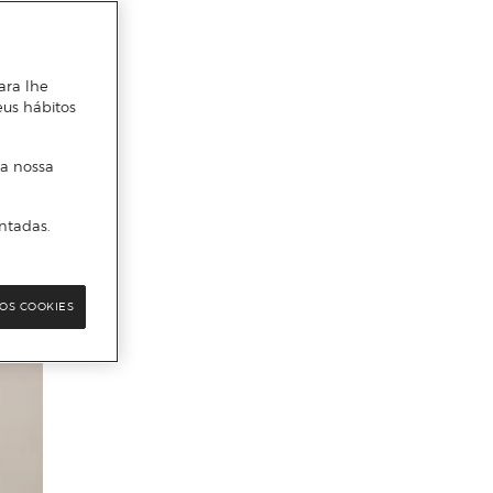
ara lhe
eus hábitos
 a nossa
ntadas.
OS COOKIES