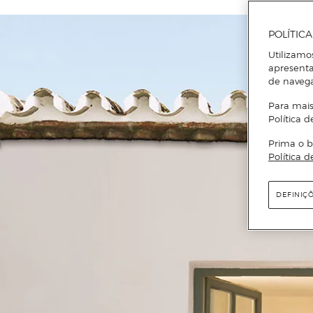
POLÍTIC
Utilizamo
apresenta
de naveg
Para mais
Política d
Prima o b
Política d
DEFINIÇ