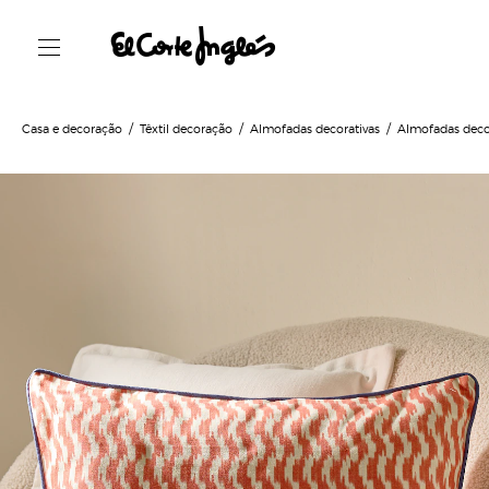
Casa e decoração
Têxtil decoração
Almofadas decorativas
Almofadas deco