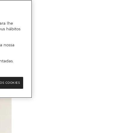
ara lhe
eus hábitos
 a nossa
ntadas.
OS COOKIES