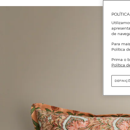
POLÍTIC
Utilizamo
apresenta
de naveg
Para mais
Política d
Prima o b
Política d
DEFINIÇ