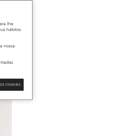
ara lhe
eus hábitos
 a nossa
ntadas.
OS COOKIES