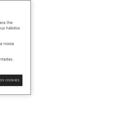
ara lhe
eus hábitos
 a nossa
ntadas.
OS COOKIES