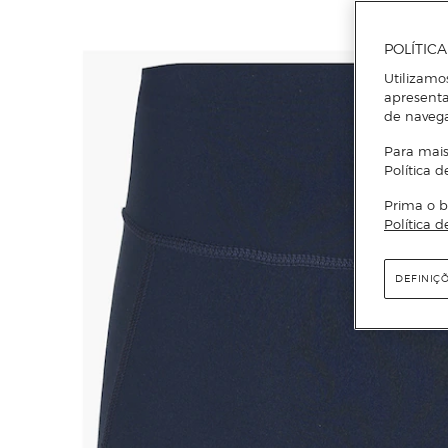
POLÍTIC
Utilizamo
apresenta
de naveg
Para mais
Política d
Prima o b
Política d
DEFINIÇ