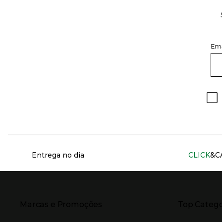
Ema
Información del sitio web y servicios
Entrega no dia
CLICK
&C
Presiona Enter para expandir
Presiona Ente
Marcas e Promoções
Top Catego