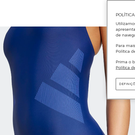
POLÍTIC
Utilizamo
apresenta
de naveg
Para mais
Política d
Prima o b
Política d
DEFINIÇ