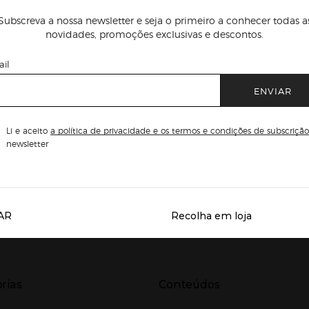
Subscreva a nossa newsletter e seja o primeiro a conhecer todas a
novidades, promoções exclusivas e descontos.
il
ENVIAR
Li e aceito
a política de privacidade e os termos e condições de subscrição
newsletter
AR
Recolha em loja
Servicios destacados
r para expandir
Presiona Enter para expandir
rias
Conteúdos