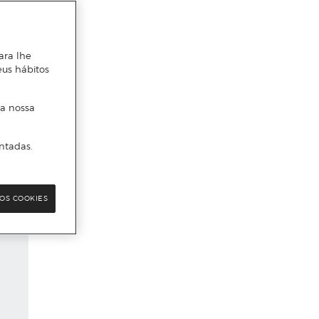
ara lhe
eus hábitos
 a nossa
ntadas.
OS COOKIES