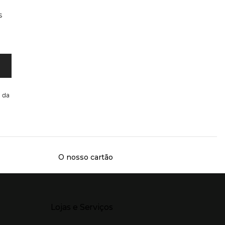
s
da
O nosso cartão
Presiona Enter para expandir
Lojas e Serviços