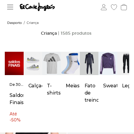
Desporto
Criança
Criança
| 1585 produtos
De 30
Sweatshirts
Calçado
T-
Meias
Fato
Legg
de julho
shirts
de
a 20 de
Saldos
agosto
treino
Finais
Até
-50%