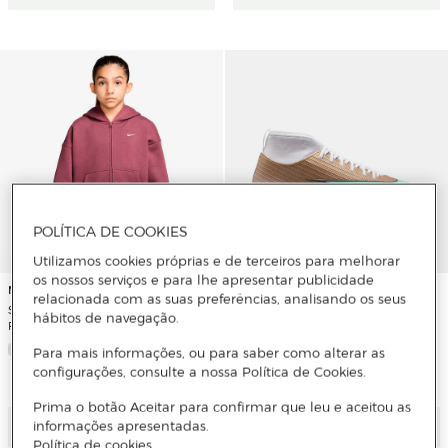
POLÍTICA DE COOKIES
Utilizamos cookies próprias e de terceiros para melhorar
os nossos serviços e para lhe apresentar publicidade
Nike
Novo
relacionada com as suas preferências, analisando os seus
Sweatshirt de Menina G Nsw Studio
hábitos de navegação.
adidas
Flc Os Fz Hd
Chuteiras de Futebol Turf de Criança
Para mais informações, ou para saber como alterar as
Jr Superfly 11 Club Tf Km Nike
configurações, consulte a nossa Política de Cookies.
Prima o botão Aceitar para confirmar que leu e aceitou as
Adicionar
Adicionar
informações apresentadas.
Política de cookies