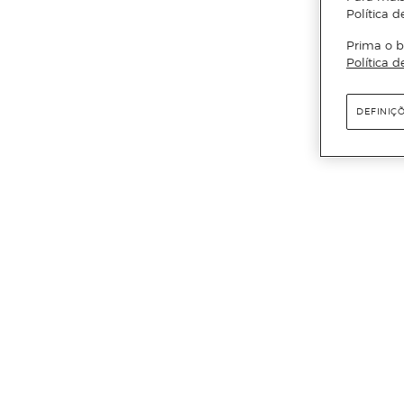
Política d
Prima o b
Política d
DEFINIÇ