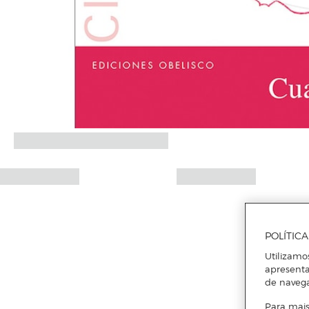
POLÍTIC
Utilizamo
apresenta
de naveg
Para mais