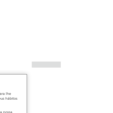
ara lhe
eus hábitos
 a nossa