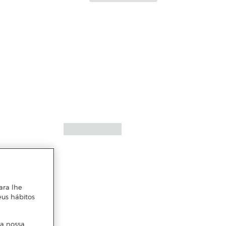
ara lhe
eus hábitos
 a nossa