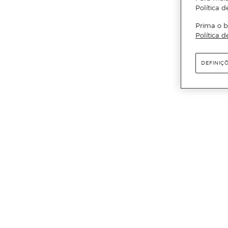
Política d
Prima o b
Política d
DEFINIÇ