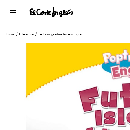
Livros
Literatura
Leituras graduadas em inglês