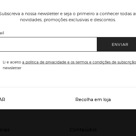
Subscreva a nossa newsletter e seja o primeiro a conhecer todas a
novidades, promoções exclusivas e descontos.
il
ENVIAR
Li e aceito
a política de privacidade e os termos e condições de subscrição
newsletter
AR
Recolha em loja
Servicios destacados
r para expandir
Presiona Enter para expandir
rias
Conteúdos