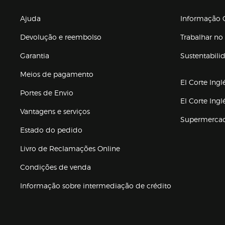
Enlaces de gr
Ajuda
Informação C
Devolução e reembolso
Trabalhar no 
Garantia
Sustentabili
(abre en nuev
Meios de pagamento
El Corte Ingl
Portes de Envio
El Corte Ing
Vantagens e serviços
Supermerca
Estado do pedido
Livro de Reclamações Online
Condições de venda
(abre en nueva 
Informação sobre intermediação de crédito
Enlaces de ajuda e atenção ao cliente