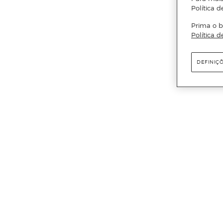
Política d
Prima o b
Política d
DEFINIÇ