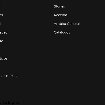
r
Stories
em
Receitas
l
Âmbito Cultural
ração
Catálogos
Enlaces de conteúdos
do
ticos
 cosmética
p categorias
r para expandir
orte Inglés