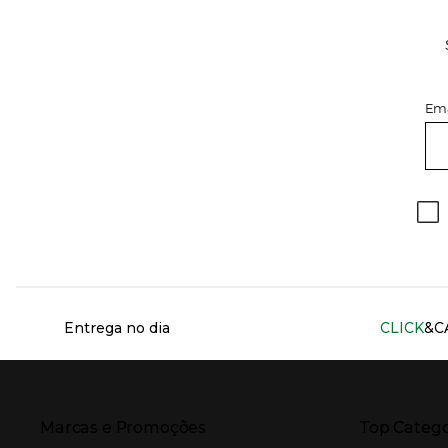
Ema
Información del sitio web y servicios
Entrega no dia
CLICK
&C
Presiona Enter para expandir
Presiona Ente
Marcas e Promoções
Top Catego