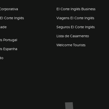
upo el corte inglés
orporativa
El Corte Inglés Business
(abre en nueva ventana)
(abre en
El Corte Inglés
Viagens El Corte Inglés
(abre en
dade
Seguros El Corte Inglés
a ventana)
Lista de Casamento
és Portugal
Welcome Tourists
(abre en nueva ventana)
lés Espanha
do
ventana)
Marca El Corte Inglés