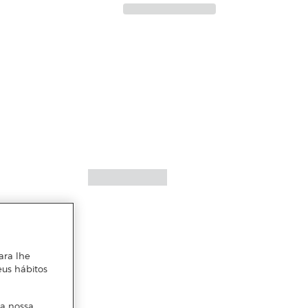
ara lhe
eus hábitos
 a nossa