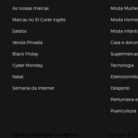
As nossas marcas
Moda Mulhe
Marcas no El Corte Inglés
Moda Hom
Saldos
Moda Infanti
Venda Privada
Casa e deco
Black Friday
Supermerca
Cyber Monday
Tecnologia
Natal
Eletrodomés
Semana da Internet
Desporto
Enlaces de marcas e promoções
Perfumaria e
Puericultura
Enlaces de to
Presiona Enter para expandir
Presiona Ente
Ajuda e atenção ao cliente
Grupo El C