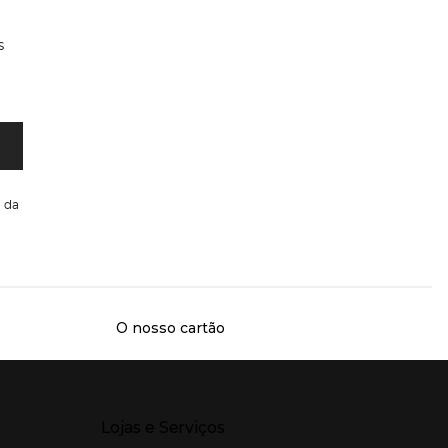
s
da
O nosso cartão
Presiona Enter para expandir
Lojas e Serviços