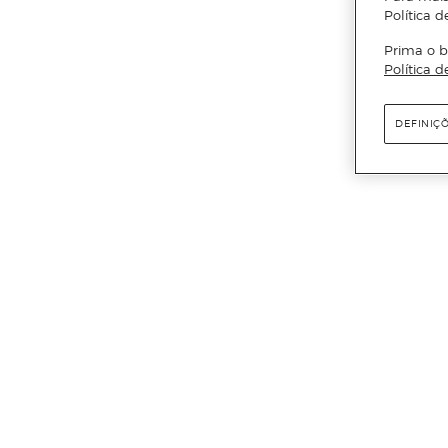
Política d
Prima o b
Política d
DEFINIÇ