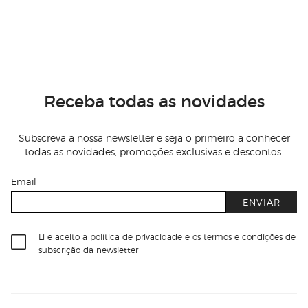
Receba todas as novidades
Subscreva a nossa newsletter e seja o primeiro a conhecer
todas as novidades, promoções exclusivas e descontos.
Email
ENVIAR
Li e aceito
a política de privacidade e os termos e condições de
subscrição
da newsletter
Información del sitio web y servicios
Servicios destacados