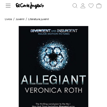
Livros
Juvenil
Literatura juvenil