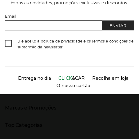
todas as novidades, promoções exclusivas e descontos.
Email
ENVIAR
Li e aceito
a política de privacidade e os termos e condições de
subscrição
da newsletter
Información del sitio web y servicios
Servicios destacados
Entrega no dia
CLICK
&CAR
Recolha em loja
O nosso cartão
Marcas e Promoções
Presiona Enter para expandir
As nossas marcas
Top Categorias
Marcas no El Corte Inglés
Saldos
Presiona Enter para expandir
Moda Mulher