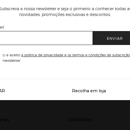
Subscreva a nossa newsletter e seja o primeiro a conhecer todas a
novidades, promoções exclusivas e descontos.
il
ENVIAR
Li e aceito
a política de privacidade e os termos e condições de subscrição
newsletter
AR
Recolha em loja
Servicios destacados
r para expandir
Presiona Enter para expandir
rias
Conteúdos