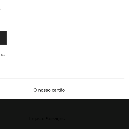
s
da
O nosso cartão
Presiona Enter para expandir
Lojas e Serviços