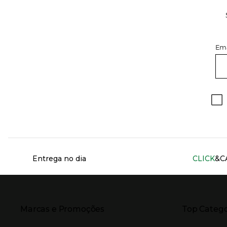
Ema
Información del sitio web y servicios
Entrega no dia
CLICK
&C
Presiona Enter para expandir
Presiona Ente
Marcas e Promoções
Top Catego