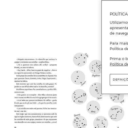
POLÍTIC
Utilizamo
apresenta
de naveg
Para mais
Política d
Prima o b
Política d
DEFINIÇ