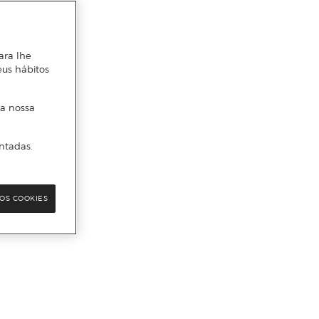
ara lhe
eus hábitos
 a nossa
ntadas.
OS COOKIES