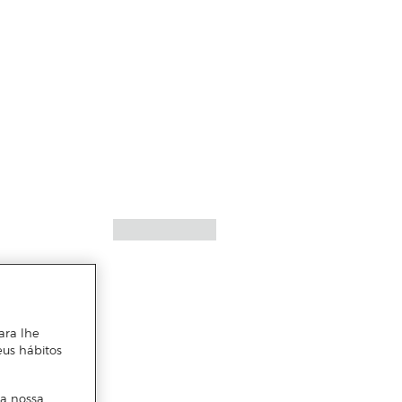
ara lhe
eus hábitos
 a nossa