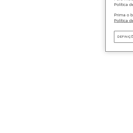
Política d
Prima o b
Política d
DEFINIÇ