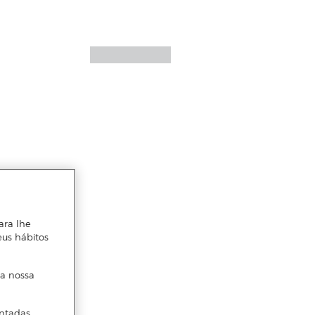
ara lhe
eus hábitos
 a nossa
ntadas.