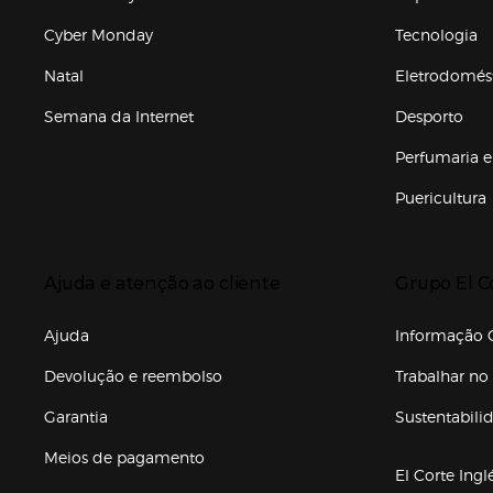
Cyber Monday
Tecnologia
Natal
Eletrodomés
Semana da Internet
Desporto
Enlaces de marcas e promoções
Perfumaria e
Puericultura
Enlaces de to
Presiona Enter para expandir
Presiona Ente
Ajuda e atenção ao cliente
Grupo El C
Enlaces de gr
Ajuda
Informação C
Devolução e reembolso
Trabalhar no 
Garantia
Sustentabili
(abre en nuev
Meios de pagamento
El Corte Ingl