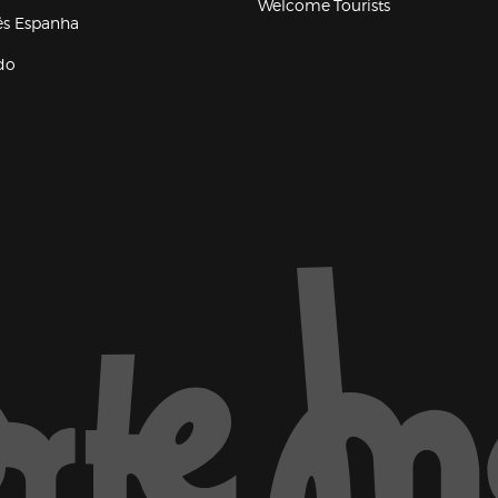
Welcome Tourists
(abre en nueva ventana)
lés Espanha
do
ventana)
Marca El Corte Inglés