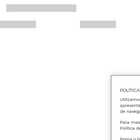
POLÍTIC
Utilizamo
apresenta
de naveg
Para mais
Política d
Prima o b