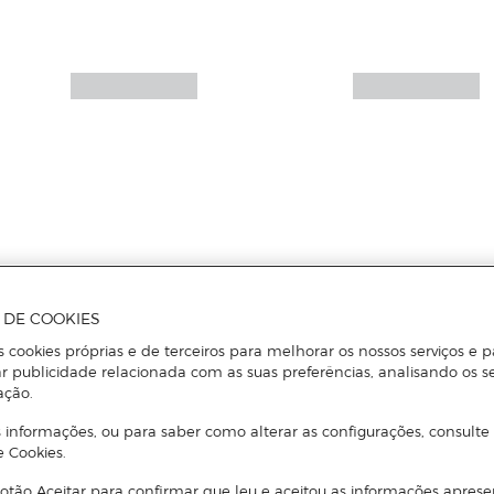
A DE COOKIES
s cookies próprias e de terceiros para melhorar os nossos serviços e p
r publicidade relacionada com as suas preferências, analisando os s
ação.
 informações, ou para saber como alterar as configurações, consulte
e Cookies.
otão Aceitar para confirmar que leu e aceitou as informações aprese