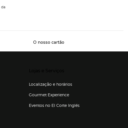
da
O nosso cartão
Presiona Enter para expandir
Lojas e Serviços
Localização e horários
Gourmet Experience
Eventos no El Corte Inglés
Enlaces de lojas e serviços