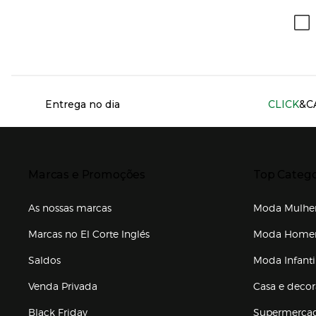
Información del sitio web y servicios
Entrega no dia
CLICK
&C
Presiona Enter para expandir
Presiona Ente
Marcas e Promoções
Top Catego
As nossas marcas
Moda Mulhe
Marcas no El Corte Inglés
Moda Hom
Saldos
Moda Infanti
Venda Privada
Casa e deco
Black Friday
Supermerca