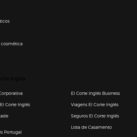
ticos
 cosmética
p categorias
r para expandir
orte Inglés
upo el corte inglés
orporativa
El Corte Inglés Business
(abre en nueva ventana)
(abre en
El Corte Inglés
Viagens El Corte Inglés
(abre en
dade
Seguros El Corte Inglés
a ventana)
Lista de Casamento
és Portugal