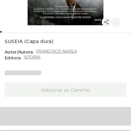
SUSEIA (Capa dura)
Autor/Autora:
FRANCISCO NARLA
Editora:
ISTORIA
Adicionar ao Carrinho