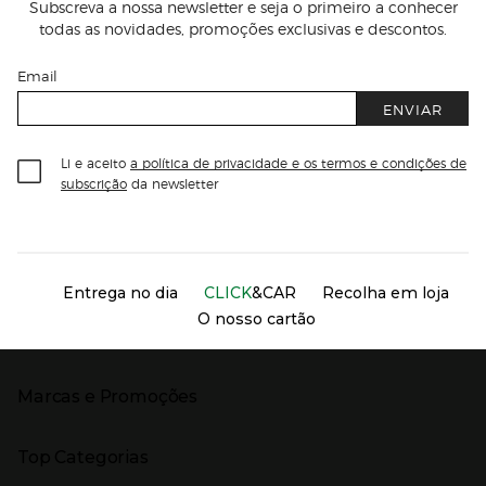
Subscreva a nossa newsletter e seja o primeiro a conhecer
todas as novidades, promoções exclusivas e descontos.
Email
ENVIAR
Li e aceito
a política de privacidade e os termos e condições de
subscrição
da newsletter
Información del sitio web y servicios
Servicios destacados
Entrega no dia
CLICK
&CAR
Recolha em loja
O nosso cartão
Marcas e Promoções
Presiona Enter para expandir
As nossas marcas
Top Categorias
Marcas no El Corte Inglés
Saldos