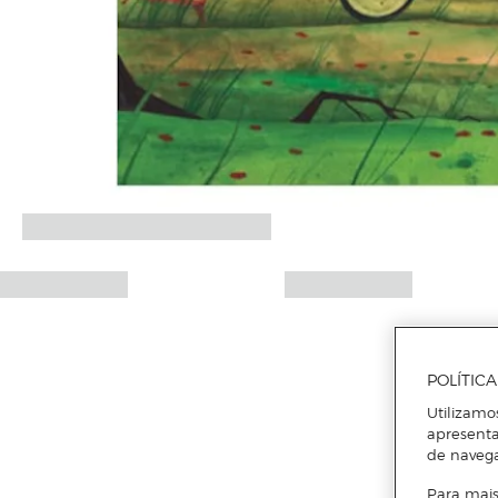
POLÍTIC
Utilizamo
apresenta
de naveg
Para mais