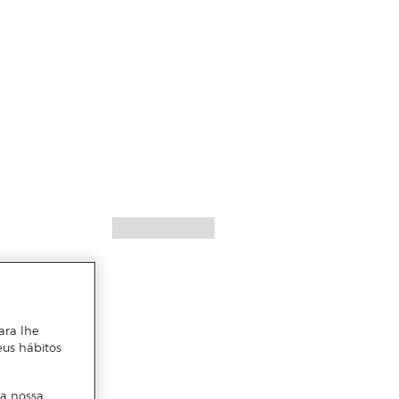
ara lhe
eus hábitos
 a nossa