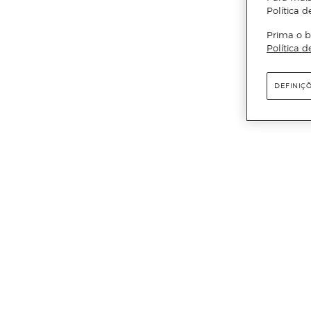
Política d
Prima o b
Política d
DEFINIÇ