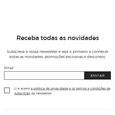
Receba todas as novidades
Subscreva a nossa newsletter e seja o primeiro a conhecer
todas as novidades, promoções exclusivas e descontos.
Email
ENVIAR
Li e aceito
a política de privacidade e os termos e condições de
subscrição
da newsletter
Información del sitio web y servicios
Servicios destacados