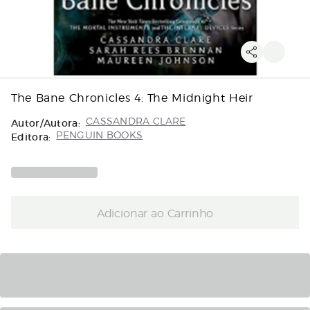
The Bane Chronicles 4: The Midnight Heir
Autor/Autora:
CASSANDRA CLARE
Editora:
PENGUIN BOOKS
Adicionar ao Carrinho