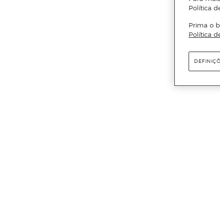
Política d
Prima o b
Política d
DEFINIÇ