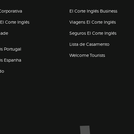
upo el corte inglés
orporativa
El Corte Inglés Business
(abre en nueva ventana)
(abre en
El Corte Inglés
Viagens El Corte Inglés
(abre en
dade
Seguros El Corte Inglés
a ventana)
Lista de Casamento
és Portugal
Welcome Tourists
(abre en nueva ventana)
lés Espanha
do
ventana)
Marca El Corte Inglés