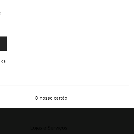
s
da
O nosso cartão
Presiona Enter para expandir
Lojas e Serviços