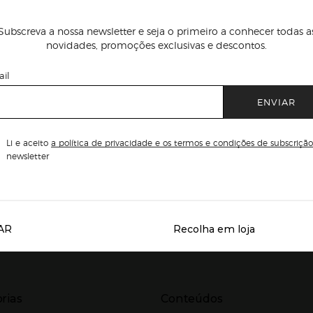
Subscreva a nossa newsletter e seja o primeiro a conhecer todas a
novidades, promoções exclusivas e descontos.
il
ENVIAR
Li e aceito
a política de privacidade e os termos e condições de subscrição
newsletter
AR
Recolha em loja
Servicios destacados
r para expandir
Presiona Enter para expandir
rias
Conteúdos