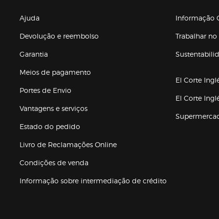
Enlaces de gr
Ajuda
Informação C
Devolução e reembolso
Trabalhar no 
Garantia
Sustentabili
(abre en nuev
Meios de pagamento
El Corte Ingl
Portes de Envio
El Corte Ing
Vantagens e serviços
Supermerca
Estado do pedido
Livro de Reclamações Online
Condições de venda
(abre en nueva 
Informação sobre intermediação de crédito
Enlaces de ajuda e atenção ao cliente