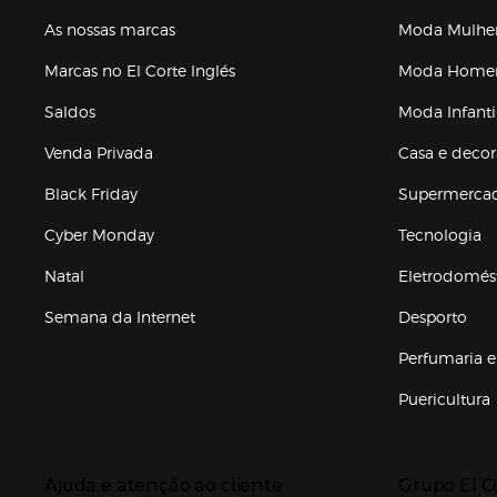
As nossas marcas
Moda Mulhe
Marcas no El Corte Inglés
Moda Hom
Saldos
Moda Infanti
Venda Privada
Casa e deco
Black Friday
Supermerca
Cyber Monday
Tecnologia
Natal
Eletrodomés
Semana da Internet
Desporto
Enlaces de marcas e promoções
Perfumaria e
Puericultura
Enlaces de to
Presiona Enter para expandir
Presiona Ente
Ajuda e atenção ao cliente
Grupo El C