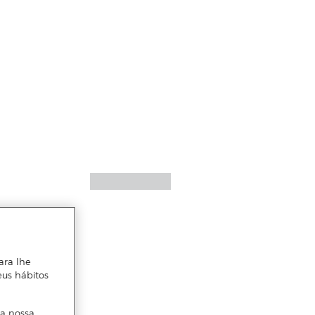
ara lhe
eus hábitos
 a nossa