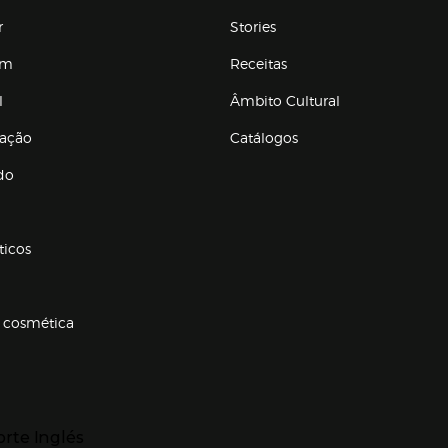
r
Stories
em
Receitas
l
Âmbito Cultural
ração
Catálogos
Enlaces de conteúdos
do
ticos
 cosmética
p categorias
r para expandir
orte Inglés