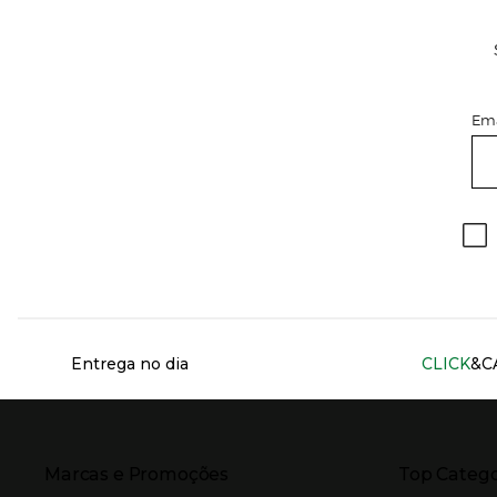
Ema
Información del sitio web y servicios
Entrega no dia
CLICK
&C
Presiona Enter para expandir
Presiona Ente
Marcas e Promoções
Top Catego