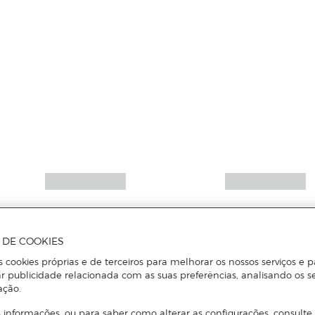
A DE COOKIES
s cookies próprias e de terceiros para melhorar os nossos serviços e p
r publicidade relacionada com as suas preferências, analisando os s
ação.
 informações, ou para saber como alterar as configurações, consulte