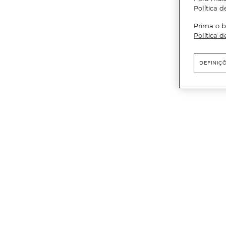
Política d
Prima o b
Política d
DEFINIÇ