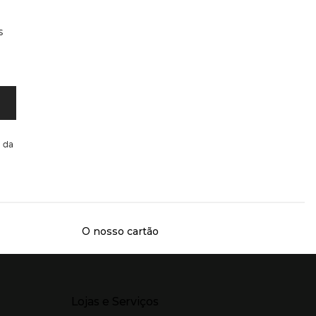
s
da
O nosso cartão
Presiona Enter para expandir
Lojas e Serviços