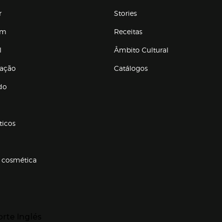
r
Stories
em
Receitas
l
Âmbito Cultural
ração
Catálogos
Enlaces de conteúdos
do
ticos
 cosmética
p categorias
r para expandir
orte Inglés