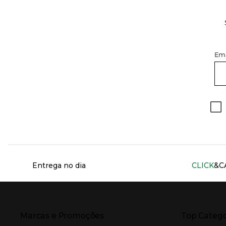
Ema
Información del sitio web y servicios
Entrega no dia
CLICK
&C
Presiona Enter para expandir
Presiona Ente
Marcas e Promoções
Top Catego