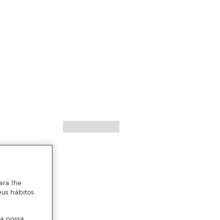
ara lhe
eus hábitos
 a nossa