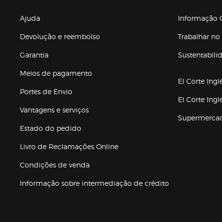
Enlaces de gr
Ajuda
Informação C
Devolução e reembolso
Trabalhar no 
Garantia
Sustentabili
(abre en nuev
Meios de pagamento
El Corte Ingl
Portes de Envio
El Corte Ing
Vantagens e serviços
Supermerca
Estado do pedido
Livro de Reclamações Online
Condições de venda
(abre en nueva 
Informação sobre intermediação de crédito
Enlaces de ajuda e atenção ao cliente