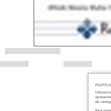
POLÍTIC
Utilizamo
apresenta
de naveg
Para mais