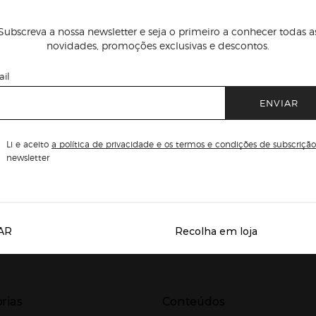
Subscreva a nossa newsletter e seja o primeiro a conhecer todas a
novidades, promoções exclusivas e descontos.
il
ENVIAR
Li e aceito
a política de privacidade e os termos e condições de subscrição
newsletter
AR
Recolha em loja
Servicios destacados
r para expandir
Presiona Enter para expandir
rias
Conteúdos