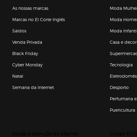
As nossas marcas
Moda Mulhe
Marcas no El Corte Inglés
Moda Hom
Saldos
Moda Infanti
Venda Privada
Casa e deco
Black Friday
Supermerca
Cyber Monday
Tecnologia
Natal
Eletrodomés
Semana da Internet
Desporto
Enlaces de marcas e promoções
Perfumaria e
Puericultura
Enlaces de to
Presiona Enter para expandir
Presiona Ente
Ajuda e atenção ao cliente
Grupo El C