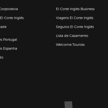
upo el corte inglés
orporativa
El Corte Inglés Business
(abre en nueva ventana)
(abre en
El Corte Inglés
Viagens El Corte Inglés
(abre en
dade
Seguros El Corte Inglés
a ventana)
Lista de Casamento
és Portugal
Welcome Tourists
(abre en nueva ventana)
lés Espanha
do
ventana)
Marca El Corte Inglés