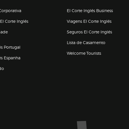
upo el corte inglés
orporativa
El Corte Inglés Business
(abre en nueva ventana)
(abre en
El Corte Inglés
Viagens El Corte Inglés
(abre en
dade
Seguros El Corte Inglés
a ventana)
Lista de Casamento
és Portugal
Welcome Tourists
(abre en nueva ventana)
lés Espanha
do
ventana)
Marca El Corte Inglés