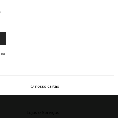
s
da
O nosso cartão
Presiona Enter para expandir
Lojas e Serviços