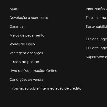
Enlaces de gr
Ajuda
Informação C
Devolução e reembolso
Trabalhar no 
Garantia
Sustentabili
(abre en nuev
Meios de pagamento
El Corte Ingl
Portes de Envio
El Corte Ing
Vantagens e serviços
Supermerca
Estado do pedido
Livro de Reclamações Online
Condições de venda
(abre en nueva 
Informação sobre intermediação de crédito
Enlaces de ajuda e atenção ao cliente