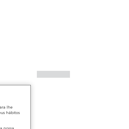
ara lhe
eus hábitos
 a nossa