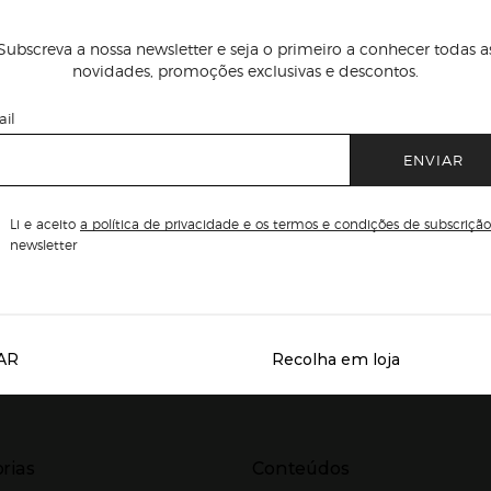
Subscreva a nossa newsletter e seja o primeiro a conhecer todas a
novidades, promoções exclusivas e descontos.
il
ENVIAR
Li e aceito
a política de privacidade e os termos e condições de subscrição
newsletter
AR
Recolha em loja
Servicios destacados
r para expandir
Presiona Enter para expandir
rias
Conteúdos