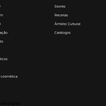
r
Stories
em
Receitas
l
Âmbito Cultural
ração
Catálogos
Enlaces de conteúdos
do
ticos
 cosmética
p categorias
r para expandir
orte Inglés