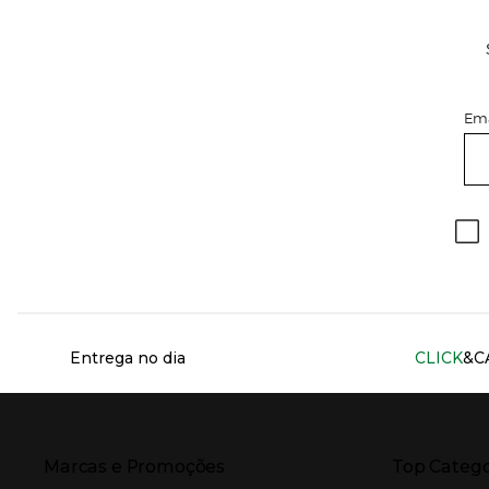
Ema
Información del sitio web y servicios
Entrega no dia
CLICK
&C
Presiona Enter para expandir
Presiona Ente
Marcas e Promoções
Top Catego