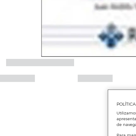
POLÍTIC
Utilizamo
apresenta
de naveg
Para mais