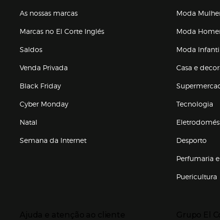
As nossas marcas
Moda Mulhe
Marcas no El Corte Inglés
Moda Hom
Saldos
Moda Infanti
Venda Privada
Casa e deco
Black Friday
Supermerca
Cyber Monday
Tecnologia
Natal
Eletrodomés
Semana da Internet
Desporto
Enlaces de marcas e promoções
Perfumaria e
Puericultura
Enlaces de to
Presiona Enter para expandir
Presiona Ente
Ajuda e atenção ao cliente
Grupo El C