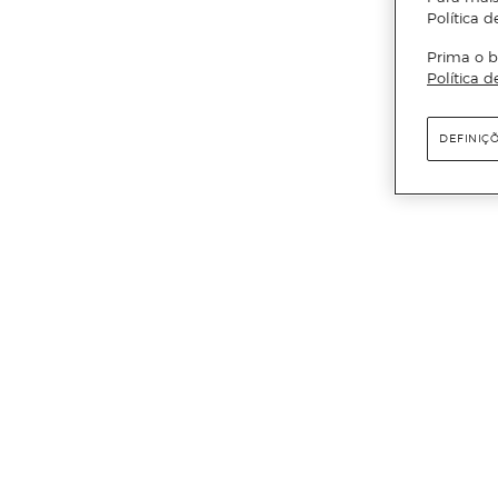
Política d
Prima o b
Política d
DEFINIÇ