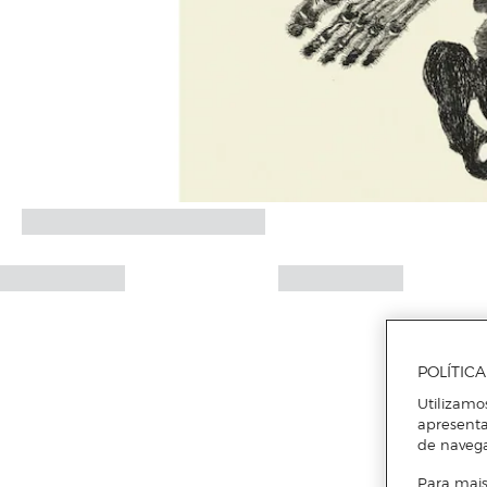
POLÍTIC
Utilizamo
apresenta
de naveg
Para mais