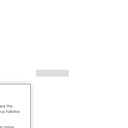
ara lhe
eus hábitos
 a nossa