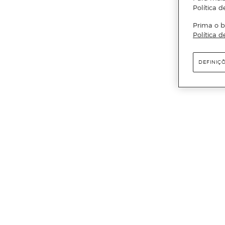
Política d
Prima o b
Política d
DEFINIÇ