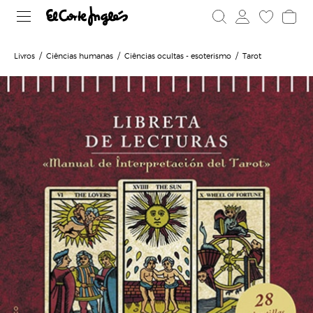
Livros
Ciências humanas
Ciências ocultas - esoterismo
Tarot