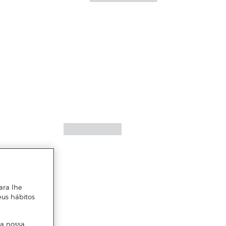
ara lhe
eus hábitos
 a nossa