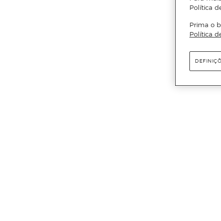
Política d
Prima o b
Política d
DEFINIÇ