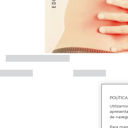
POLÍTIC
Utilizamo
apresenta
de naveg
Para mais