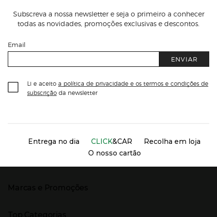
Subscreva a nossa newsletter e seja o primeiro a conhecer
todas as novidades, promoções exclusivas e descontos.
Email
ENVIAR
Li e aceito
a política de privacidade e os termos e condições de
subscrição
da newsletter
Información del sitio web y servicios
Servicios destacados
Entrega no dia
CLICK
&CAR
Recolha em loja
O nosso cartão
Marcas e Promoções
Presiona Enter para expandir
As nossas marcas
Top Categorias
Marcas no El Corte Inglés