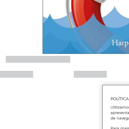
POLÍTIC
Utilizamo
apresenta
de naveg
Para mais