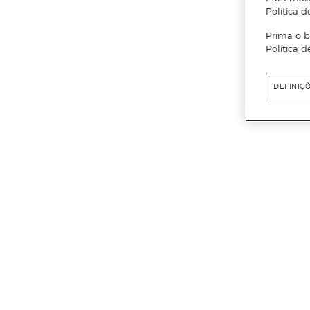
Política d
Prima o b
Política d
DEFINIÇ