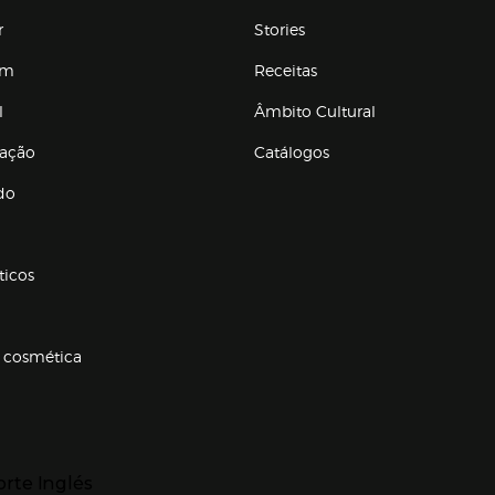
r
Stories
em
Receitas
l
Âmbito Cultural
ração
Catálogos
Enlaces de conteúdos
do
ticos
 cosmética
p categorias
r para expandir
orte Inglés