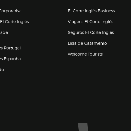
upo el corte inglés
orporativa
El Corte Inglés Business
(abre en nueva ventana)
(abre en
El Corte Inglés
Viagens El Corte Inglés
(abre en
dade
Seguros El Corte Inglés
a ventana)
Lista de Casamento
és Portugal
Welcome Tourists
(abre en nueva ventana)
lés Espanha
do
ventana)
Marca El Corte Inglés