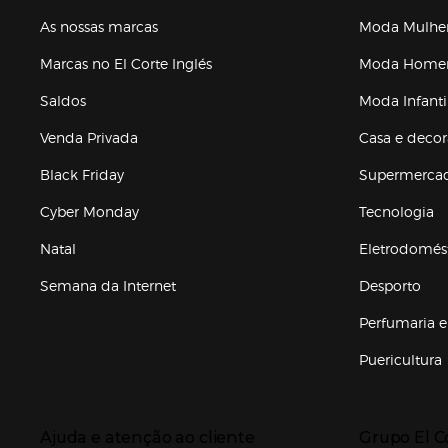
As nossas marcas
Moda Mulhe
Marcas no El Corte Inglés
Moda Hom
Saldos
Moda Infanti
Venda Privada
Casa e deco
Black Friday
Supermerca
Cyber Monday
Tecnologia
Natal
Eletrodomés
Semana da Internet
Desporto
Enlaces de marcas e promoções
Perfumaria e
Puericultura
Enlaces de to
Presiona Enter para expandir
Presiona Ente
Ajuda e atenção ao cliente
Grupo El C