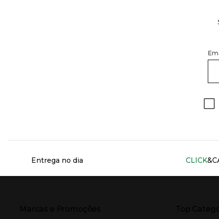
Ema
Información del sitio web y servicios
Entrega no dia
CLICK
&C
Presiona Enter para expandir
Presiona Ente
Marcas e Promoções
Top Catego