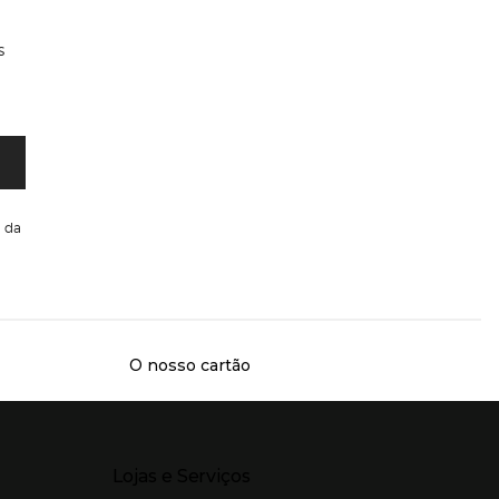
s
da
O nosso cartão
Presiona Enter para expandir
Lojas e Serviços