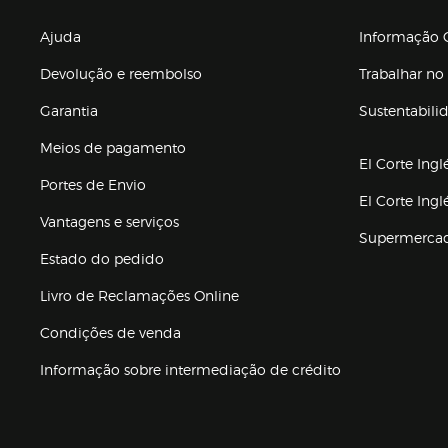
Enlaces de gr
Ajuda
Informação C
Devolução e reembolso
Trabalhar no 
Garantia
Sustentabili
(abre en nuev
Meios de pagamento
El Corte Ingl
Portes de Envio
El Corte Ing
Vantagens e serviços
Supermerca
Estado do pedido
Livro de Reclamações Online
Condições de venda
(abre en nueva 
Informação sobre intermediação de crédito
Enlaces de ajuda e atenção ao cliente