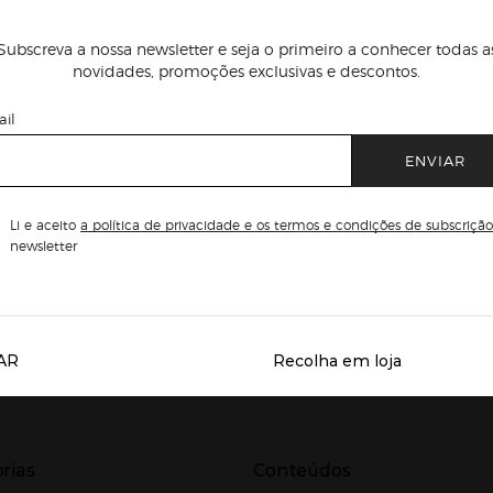
Subscreva a nossa newsletter e seja o primeiro a conhecer todas a
novidades, promoções exclusivas e descontos.
il
ENVIAR
Li e aceito
a política de privacidade e os termos e condições de subscrição
newsletter
AR
Recolha em loja
Servicios destacados
r para expandir
Presiona Enter para expandir
rias
Conteúdos