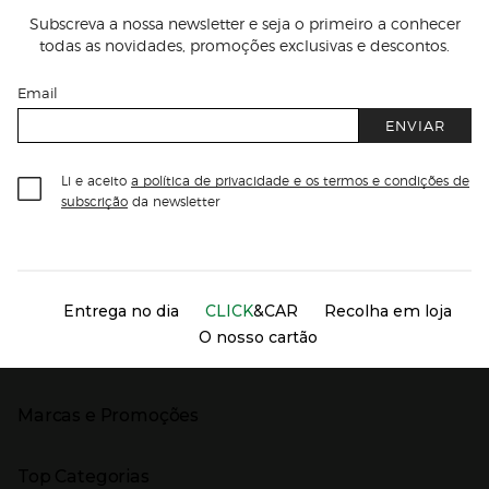
Subscreva a nossa newsletter e seja o primeiro a conhecer
todas as novidades, promoções exclusivas e descontos.
Email
ENVIAR
Li e aceito
a política de privacidade e os termos e condições de
subscrição
da newsletter
Información del sitio web y servicios
Servicios destacados
Entrega no dia
CLICK
&CAR
Recolha em loja
O nosso cartão
Marcas e Promoções
Presiona Enter para expandir
As nossas marcas
Top Categorias
Marcas no El Corte Inglés