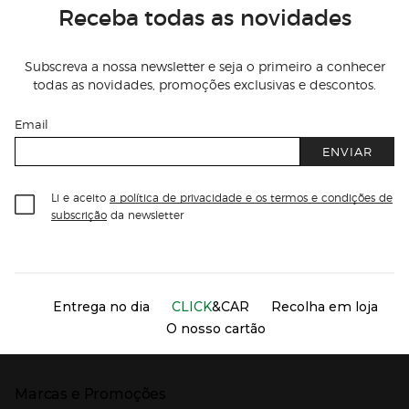
Receba todas as novidades
Subscreva a nossa newsletter e seja o primeiro a conhecer
todas as novidades, promoções exclusivas e descontos.
Email
ENVIAR
Li e aceito
a política de privacidade e os termos e condições de
subscrição
da newsletter
Información del sitio web y servicios
Servicios destacados
Entrega no dia
CLICK
&CAR
Recolha em loja
O nosso cartão
Marcas e Promoções