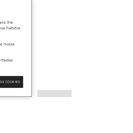
ara lhe
eus hábitos
 a nossa
ntadas.
OS COOKIES