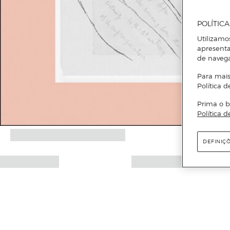
POLÍTIC
Utilizamo
apresenta
de naveg
Para mais
Política d
Prima o b
Política d
DEFINIÇ