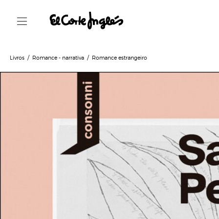
Livros
Romance - narrativa
Romance estrangeiro