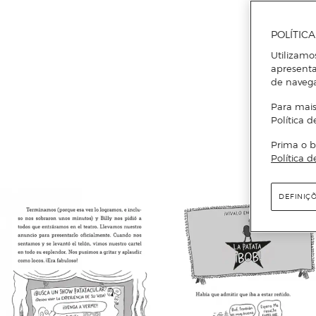
POLÍTIC
Utilizamo
apresenta
de naveg
Para mais
Política d
Prima o b
Política d
DEFINIÇ