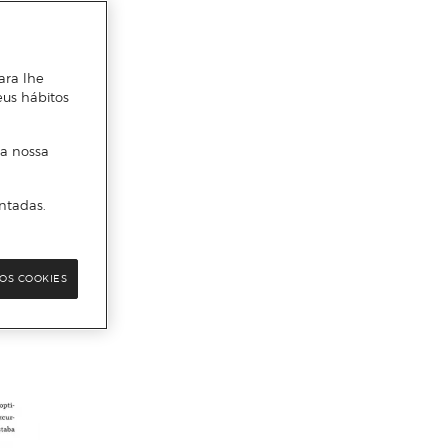
ara lhe
eus hábitos
 a nossa
ntadas.
OS COOKIES