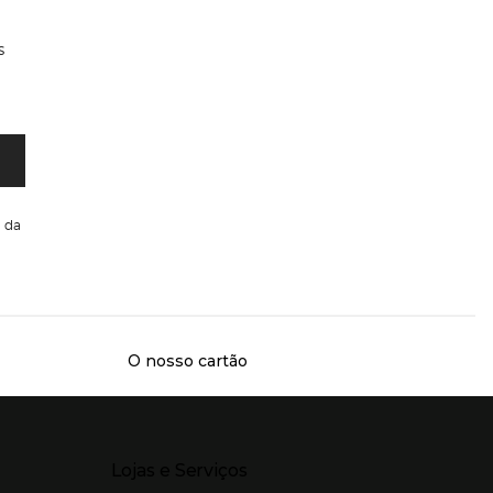
s
da
O nosso cartão
Presiona Enter para expandir
Lojas e Serviços