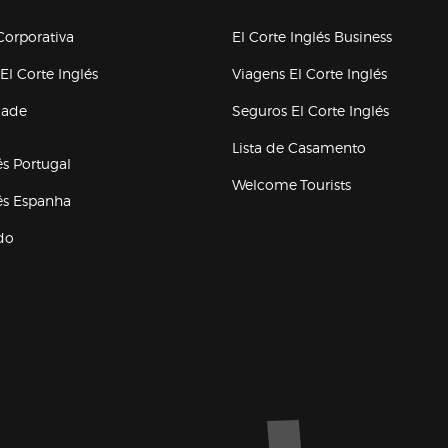
upo el corte inglés
orporativa
El Corte Inglés Business
(abre en nueva ventana)
(abre en
El Corte Inglés
Viagens El Corte Inglés
(abre en
dade
Seguros El Corte Inglés
a ventana)
Lista de Casamento
és Portugal
Welcome Tourists
(abre en nueva ventana)
lés Espanha
do
ventana)
Marca El Corte Inglés