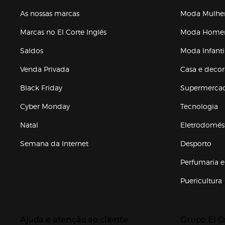
As nossas marcas
Moda Mulhe
Marcas no El Corte Inglés
Moda Hom
Saldos
Moda Infanti
Venda Privada
Casa e deco
Black Friday
Supermerca
Cyber Monday
Tecnologia
Natal
Eletrodomés
Semana da Internet
Desporto
Enlaces de marcas e promoções
Perfumaria e
Puericultura
Enlaces de to
Presiona Enter para expandir
Presiona Ente
Ajuda e atenção ao cliente
Grupo El C