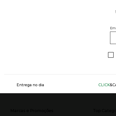
Ema
Información del sitio web y servicios
Entrega no dia
CLICK
&C
Presiona Enter para expandir
Presiona Ente
Marcas e Promoções
Top Catego