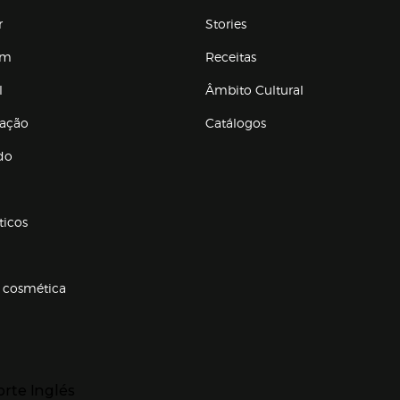
r
Stories
em
Receitas
l
Âmbito Cultural
ração
Catálogos
Enlaces de conteúdos
do
ticos
 cosmética
p categorias
r para expandir
orte Inglés