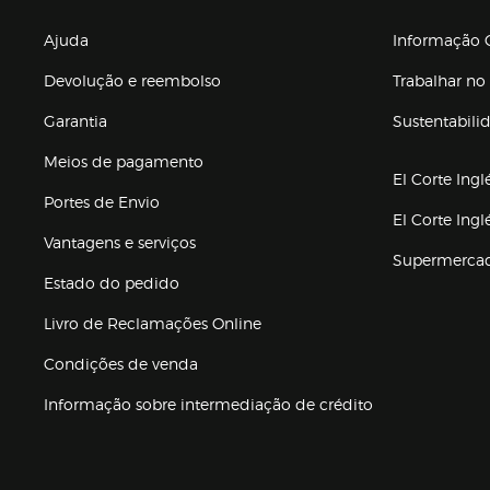
Enlaces de gr
Ajuda
Informação C
Devolução e reembolso
Trabalhar no 
Garantia
Sustentabili
(abre en nuev
Meios de pagamento
El Corte Ingl
Portes de Envio
El Corte Ing
Vantagens e serviços
Supermerca
Estado do pedido
Livro de Reclamações Online
Condições de venda
(abre en nueva 
Informação sobre intermediação de crédito
Enlaces de ajuda e atenção ao cliente