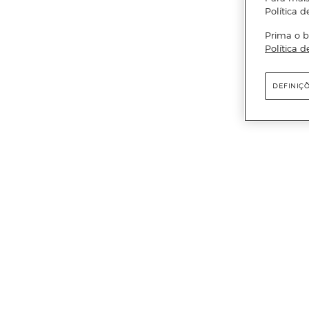
Política d
Prima o b
Política d
DEFINIÇ