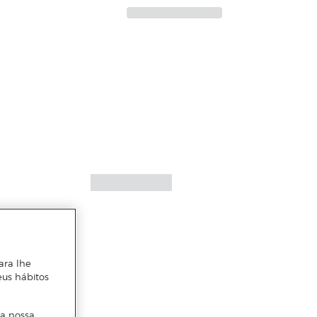
ara lhe
eus hábitos
 a nossa