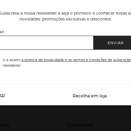
Subscreva a nossa newsletter e seja o primeiro a conhecer todas a
novidades, promoções exclusivas e descontos.
il
ENVIAR
Li e aceito
a política de privacidade e os termos e condições de subscrição
newsletter
AR
Recolha em loja
Servicios destacados
r para expandir
Presiona Enter para expandir
rias
Conteúdos