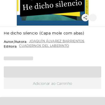
He dicho silencio (Capa mole com abas)
Autor/Autora:
JOAQUÍN ÁLVAREZ BARRIENTOS
Editora:
CUADERNOS DEL LABERINTO
Adicionar ao Carrinho