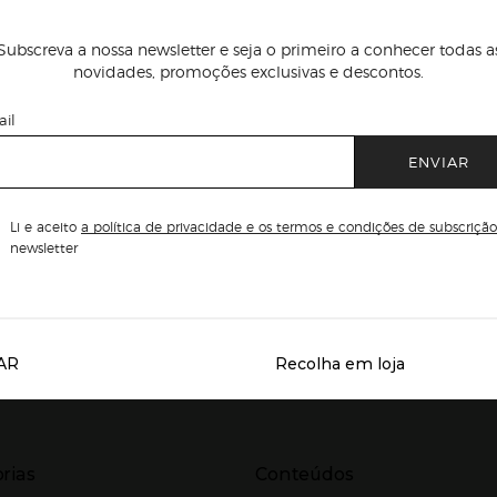
Subscreva a nossa newsletter e seja o primeiro a conhecer todas a
novidades, promoções exclusivas e descontos.
il
ENVIAR
Li e aceito
a política de privacidade e os termos e condições de subscrição
newsletter
AR
Recolha em loja
Servicios destacados
r para expandir
Presiona Enter para expandir
rias
Conteúdos