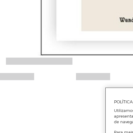
POLÍTIC
Utilizamo
apresenta
de naveg
Para mais