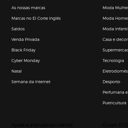
As nossas marcas
Moda Mulhe
Marcas no El Corte Inglés
Moda Hom
Saldos
Moda Infanti
Venda Privada
Casa e deco
Black Friday
Supermerca
Cyber Monday
Tecnologia
Natal
Eletrodomés
Semana da Internet
Desporto
Enlaces de marcas e promoções
Perfumaria e
Puericultura
Enlaces de to
Presiona Enter para expandir
Presiona Ente
Ajuda e atenção ao cliente
Grupo El C