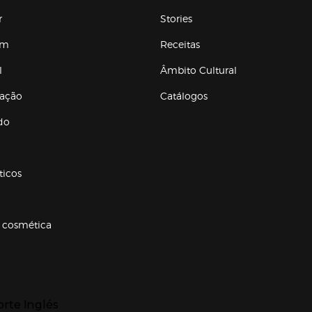
r
Stories
em
Receitas
l
Âmbito Cultural
ração
Catálogos
Enlaces de conteúdos
do
ticos
 cosmética
p categorias
r para expandir
orte Inglés