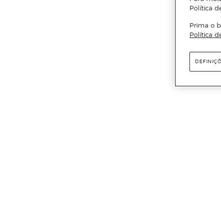
Política d
Prima o b
Política d
DEFINIÇ