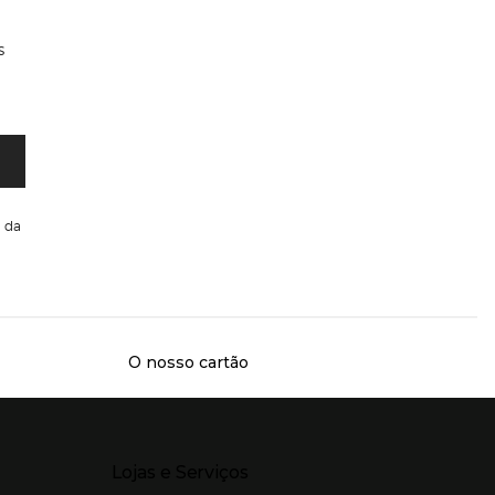
s
da
O nosso cartão
Presiona Enter para expandir
Lojas e Serviços