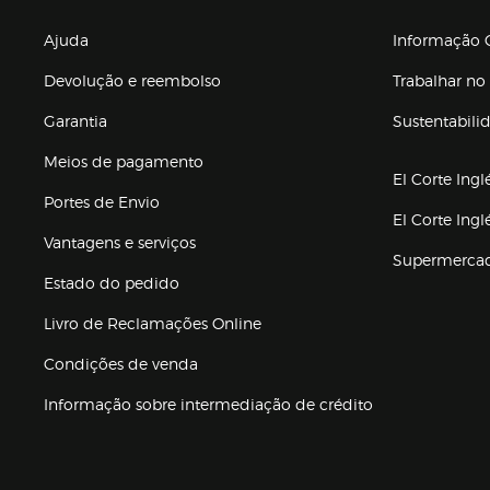
Enlaces de gr
Ajuda
Informação C
Devolução e reembolso
Trabalhar no 
Garantia
Sustentabili
(abre en nuev
Meios de pagamento
El Corte Ingl
Portes de Envio
El Corte Ing
Vantagens e serviços
Supermerca
Estado do pedido
Livro de Reclamações Online
Condições de venda
(abre en nueva 
Informação sobre intermediação de crédito
Enlaces de ajuda e atenção ao cliente