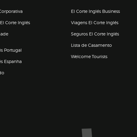
upo el corte inglés
orporativa
El Corte Inglés Business
(abre en nueva ventana)
(abre en
El Corte Inglés
Viagens El Corte Inglés
(abre en
dade
Seguros El Corte Inglés
a ventana)
Lista de Casamento
és Portugal
Welcome Tourists
(abre en nueva ventana)
lés Espanha
do
ventana)
Marca El Corte Inglés