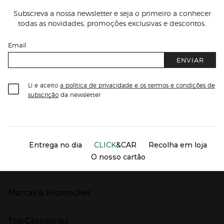
Subscreva a nossa newsletter e seja o primeiro a conhecer
todas as novidades, promoções exclusivas e descontos.
Email
ENVIAR
Li e aceito
a política de privacidade e os termos e condições de
subscrição
da newsletter
Información del sitio web y servicios
Servicios destacados
Entrega no dia
CLICK
&CAR
Recolha em loja
O nosso cartão
Marcas e Promoções
Presiona Enter para expandir
As nossas marcas
Top Categorias
Marcas no El Corte Inglés