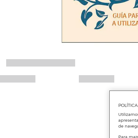
POLÍTIC
Utilizamo
apresenta
de naveg
Para mais