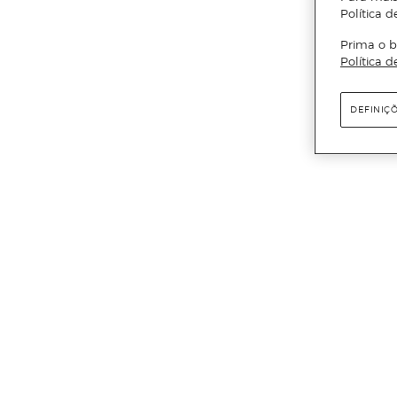
Política d
Prima o b
Política d
DEFINIÇ