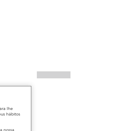
ara lhe
eus hábitos
 a nossa