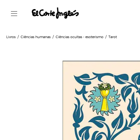
Livros
Ciências humanas
Ciências ocultas - esoterismo
Tarot