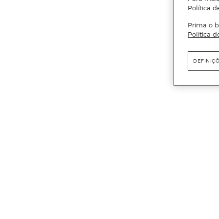
Política d
Prima o b
Política d
DEFINIÇ