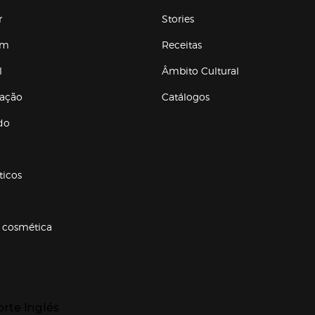
r
Stories
em
Receitas
l
Âmbito Cultural
ração
Catálogos
Enlaces de conteúdos
do
ticos
 cosmética
p categorias
r para expandir
orte Inglés