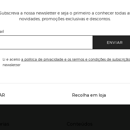
Subscreva a nossa newsletter e seja o primeiro a conhecer todas a
novidades, promoções exclusivas e descontos.
il
ENVIAR
Li e aceito
a política de privacidade e os termos e condições de subscrição
newsletter
AR
Recolha em loja
Servicios destacados
r para expandir
Presiona Enter para expandir
rias
Conteúdos