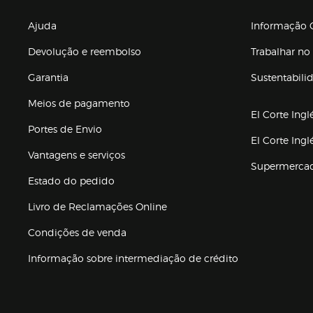
Enlaces de gr
Ajuda
Informação C
Devolução e reembolso
Trabalhar no 
Garantia
Sustentabili
(abre en nuev
Meios de pagamento
El Corte Ingl
Portes de Envio
El Corte Ing
Vantagens e serviços
Supermerca
Estado do pedido
Livro de Reclamações Online
Condições de venda
(abre en nueva 
Informação sobre intermediação de crédito
Enlaces de ajuda e atenção ao cliente