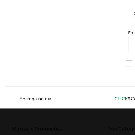
Ema
Información del sitio web y servicios
Entrega no dia
CLICK
&C
Presiona Enter para expandir
Presiona Ente
Marcas e Promoções
Top Catego