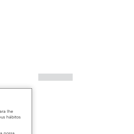
ara lhe
eus hábitos
 a nossa