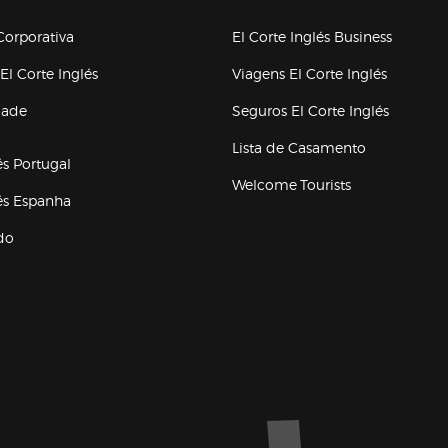
upo el corte inglés
orporativa
El Corte Inglés Business
(abre en nueva ventana)
(abre en
El Corte Inglés
Viagens El Corte Inglés
(abre en
dade
Seguros El Corte Inglés
a ventana)
Lista de Casamento
és Portugal
Welcome Tourists
(abre en nueva ventana)
lés Espanha
do
ventana)
Marca El Corte Inglés