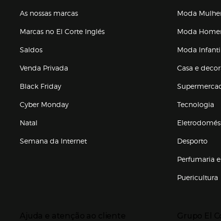
As nossas marcas
Moda Mulhe
Marcas no El Corte Inglés
Moda Hom
Saldos
Moda Infanti
Venda Privada
Casa e deco
Black Friday
Supermerca
Cyber Monday
Tecnologia
Natal
Eletrodomés
Semana da Internet
Desporto
Enlaces de marcas e promoções
Perfumaria e
Puericultura
Enlaces de to
Presiona Enter para expandir
Presiona Ente
Ajuda e atenção ao cliente
Grupo El C