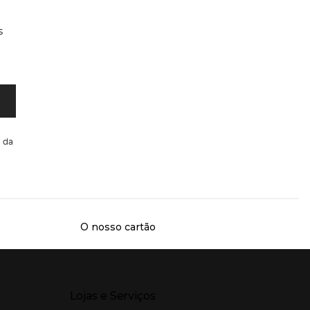
s
da
O nosso cartão
Presiona Enter para expandir
Lojas e Serviços