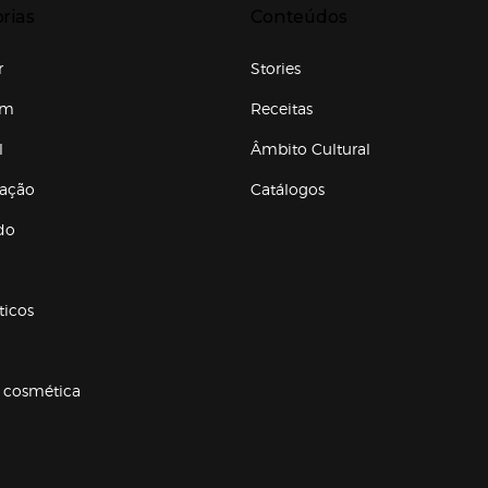
rias
Conteúdos
r
Stories
em
Receitas
l
Âmbito Cultural
ração
Catálogos
Enlaces de conteúdos
do
ticos
 cosmética
p categorias
r para expandir