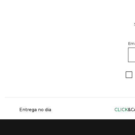
Ema
Información del sitio web y servicios
Entrega no dia
CLICK
&C
Presiona Enter para expandir
Presiona Ente