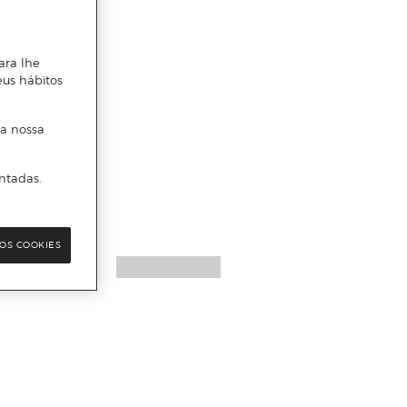
ara lhe
eus hábitos
 a nossa
ntadas.
OS COOKIES