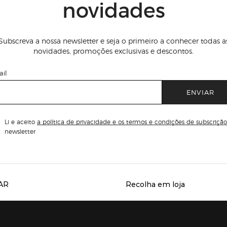
novidades
Subscreva a nossa newsletter e seja o primeiro a conhecer todas a
novidades, promoções exclusivas e descontos.
il
ENVIAR
Li e aceito
a política de privacidade e os termos e condições de subscrição
newsletter
AR
Recolha em loja
Servicios destacados
r para expandir
Presiona Enter para expandir