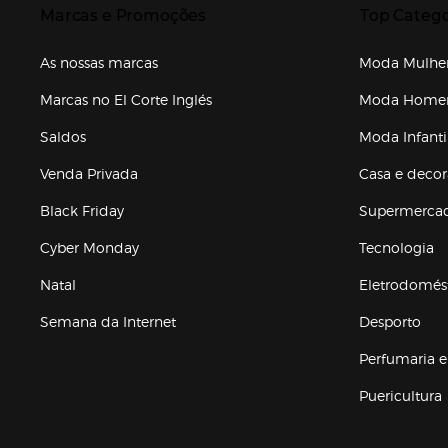
Marcas e Promoções
Top Catego
As nossas marcas
Moda Mulhe
Marcas no El Corte Inglés
Moda Hom
Saldos
Moda Infanti
Venda Privada
Casa e deco
Black Friday
Supermerca
Cyber Monday
Tecnologia
Natal
Eletrodomés
Semana da Internet
Desporto
Enlaces de marcas e promoções
Perfumaria e
Puericultura
Enlaces de to
Presiona Enter para expandir
Presiona Ente