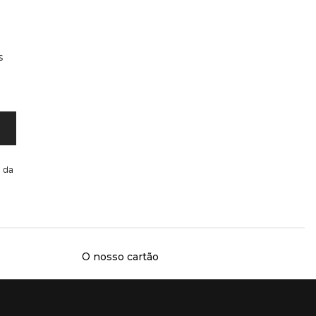
s
da
O nosso cartão
Presiona Enter para expandir