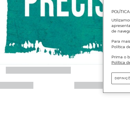
POLÍTIC
Utilizamo
apresenta
de naveg
Para mais
Política d
Prima o b
Política d
DEFINIÇ