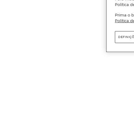
Política d
Prima o b
Política d
DEFINIÇ