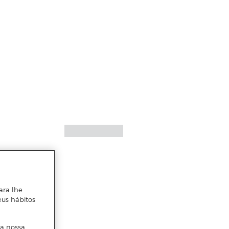
ara lhe
eus hábitos
 a nossa